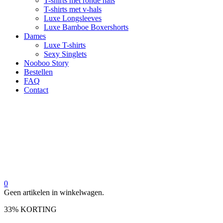
T-shirts met ronde hals
T-shirts met v-hals
Luxe Longsleeves
Luxe Bamboe Boxershorts
Dames
Luxe T-shirts
Sexy Singlets
Nooboo Story
Bestellen
FAQ
Contact
0
Geen artikelen in winkelwagen.
33% KORTING