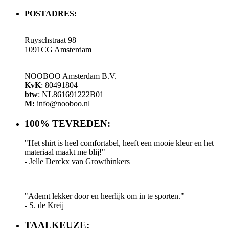
POSTADRES:
Ruyschstraat 98
1091CG Amsterdam
NOOBOO Amsterdam B.V.
KvK
: 80491804
btw
: NL861691222B01
M:
info@nooboo.nl
100% TEVREDEN:
"Het shirt is heel comfortabel, heeft een mooie kleur en het
materiaal maakt me blij!"
- Jelle Derckx van Growthinkers
"Ademt lekker door en heerlijk om in te sporten."
- S. de Kreij
TAALKEUZE: