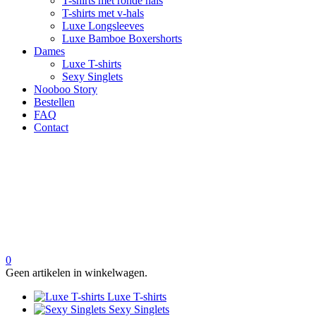
T-shirts met ronde hals
T-shirts met v-hals
Luxe Longsleeves
Luxe Bamboe Boxershorts
Dames
Luxe T-shirts
Sexy Singlets
Nooboo Story
Bestellen
FAQ
Contact
0
Geen artikelen in winkelwagen.
Luxe T-shirts
Sexy Singlets