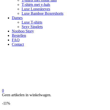
T-shirts met ronde hals
T-shirts met v-hals
Luxe Longsleeves
Luxe Bamboe Boxershorts
Dames
Luxe T-shirts
Sexy Singlets
Nooboo Story
Bestellen
FAQ
Contact
0
Geen artikelen in winkelwagen.
-11%