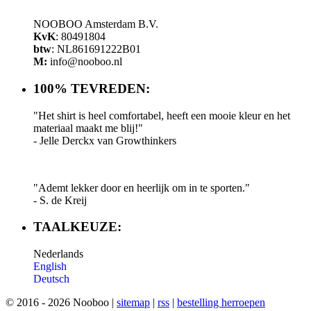
NOOBOO Amsterdam B.V.
KvK
: 80491804
btw
: NL861691222B01
M:
info@nooboo.nl
100% TEVREDEN:
"Het shirt is heel comfortabel, heeft een mooie kleur en het
materiaal maakt me blij!"
- Jelle Derckx van Growthinkers
"Ademt lekker door en heerlijk om in te sporten."
- S. de Kreij
TAALKEUZE:
Nederlands
English
D
eutsch
© 2016 - 2026 Nooboo |
sitemap
|
rss
|
bestelling herroepen