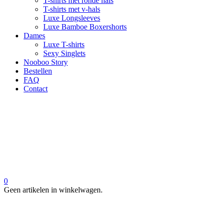
T-shirts met ronde hals
T-shirts met v-hals
Luxe Longsleeves
Luxe Bamboe Boxershorts
Dames
Luxe T-shirts
Sexy Singlets
Nooboo Story
Bestellen
FAQ
Contact
0
Geen artikelen in winkelwagen.